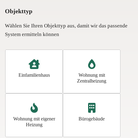
Objekttyp
Wählen Sie Ihren Objekttyp aus, damit wir das passende
System ermitteln können
O
b
j
e
Einfamilienhaus
Wohnung mit
k
Zentralheizung
t
t
y
p
Wohnung mit eigener
Bürogebäude
Heizung